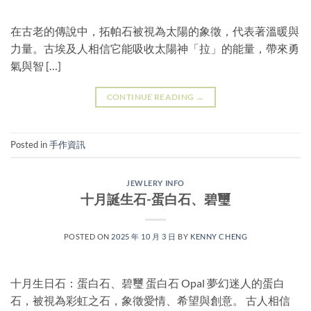
在古老的傳說中，拓帕石被視為太陽的象徵，代表著溫暖與
力量。古埃及人相信它能吸收太陽神「拉」的能量，帶來勇
氣與智 […]
CONTINUE READING
→
Posted in
手作資訊
JEWLERY INFO
十月誕生石-蛋白石、碧璽
POSTED ON
2025 年 10 月 3 日
BY
KENNY CHENG
十月生日石：蛋白石、碧璽 蛋白石 Opal 夢幻迷人的蛋白
石，被視為彩虹之石，象徵愛情、希望與創意。 古人相信