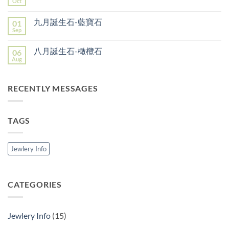
一
Oct
No
丹
月
Comments
泉
誕
on
石
生
九月誕生石-藍寶石
01
十
（坦
石-
月
Sep
桑
No
拓
誕
石）
Comments
帕
生
on
石
石-
八月誕生石-橄欖石
06
九
（Topaz）
蛋
月
Aug
與
No
白
誕
黃
Comments
石、
生
水
on
碧
石-
晶
八
璽
藍
RECENTLY MESSAGES
（Citrine）
月
寶
誕
石
生
石-
橄
TAGS
欖
石
Jewlery Info
CATEGORIES
Jewlery Info
(15)