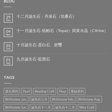
BLOG
十二月誕生石：丹泉石（坦桑石）
29
Dec
No
Comments
on
十一月誕生石-拓帕石（Topaz）與黃水晶（Citrine）
04
十
二
Nov
No
月
Comments
誕
on
生
十月誕生石-蛋白石、碧璽
03
十
石：
一
Oct
No
丹
月
Comments
泉
誕
on
石
生
九月誕生石-藍寶石
01
十
（坦
石-
月
Sep
桑
No
拓
誕
石）
Comments
帕
生
on
石
石-
九
（Topaz）
蛋
TAGS
月
與
白
誕
黃
石、
生
水
碧
石-
晶
璽
藍
（Citrine）
寶石系列
Pearl
Beading Craft
Fleur
蕾絲系列
寶
石
Birthstone Jan.
誕生石三月
Birthstone Feb.
Birthstone Aug.
Birthstone Jun.
誕生石十一月
誕生石十二月
Wire Craft