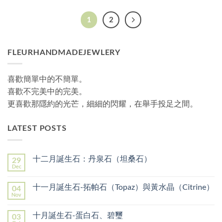
1
2
FLEURHANDMADEJEWLERY
喜歡簡單中的不簡單。
喜歡不完美中的完美。
更喜歡那隱約的光芒，細細的閃耀，在舉手投足之間。
LATEST POSTS
十二月誕生石：丹泉石（坦桑石）
29
Dec
No
Comments
on
十一月誕生石-拓帕石（Topaz）與黃水晶（Citrine）
04
十
二
Nov
No
月
Comments
誕
on
生
十月誕生石-蛋白石、碧璽
03
十
石：