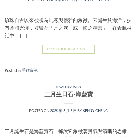
珍珠自古以來被視為純潔與優雅的象徵。它誕生於海洋，擁
有柔和光澤，被譽為「月之淚」或「海之精靈」。在希臘神
話中， […]
CONTINUE READING
→
Posted in
手作資訊
JEWLERY INFO
三月生日石-海藍寶
POSTED ON
2025 年 3 月 5 日
BY
KENNY CHENG
三月誕生石是海藍寶石，據說它象徵著勇氣與清晰的思維。