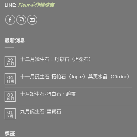
LINE:
Fleur手作輕珠寶
最新消息
十二月誕生石：丹泉石（坦桑石）
29
12 月
在
尚
〈十
無
二
留
十一月誕生石-拓帕石（Topaz）與黃水晶（Citrine）
04
月
言
誕
11 月
在
尚
生
〈十
無
石：
一
留
丹
十月誕生石-蛋白石、碧璽
03
月
言
泉
誕
10 月
在
尚
石
生
〈十
無
（坦
石-
月
留
桑
拓
九月誕生石-藍寶石
01
誕
言
石）〉
帕
生
9 月
中
在
尚
石
石-
〈九
無
（Topaz）
蛋
月
留
與
白
誕
言
黃
石、
標籤
生
水
碧