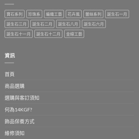
石-
晶
璽〉
藍
（Citrine）〉
中
寶
中
石〉
寶石系列
珍珠系
編織工藝
花卉風
蕾絲系列
誕生石一月
中
誕生石三月
誕生石二月
誕生石八月
誕生石六月
誕生石十一月
誕生石十二月
金線工藝
資訊
首頁
商品選購
選購與客訂須知
何為14KGF?
飾品保養方式
維修須知