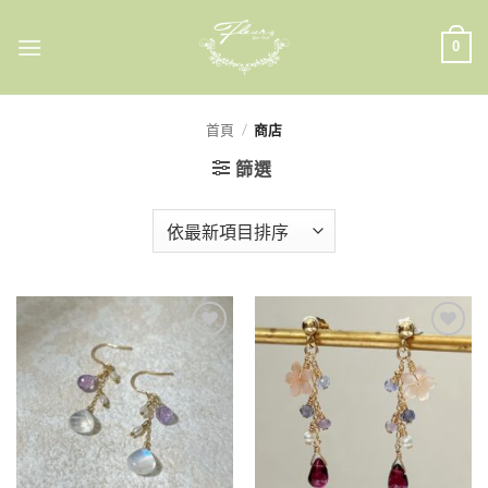
Skip
to
0
content
首頁
/
商店
篩選
加入
加入
收藏
收藏