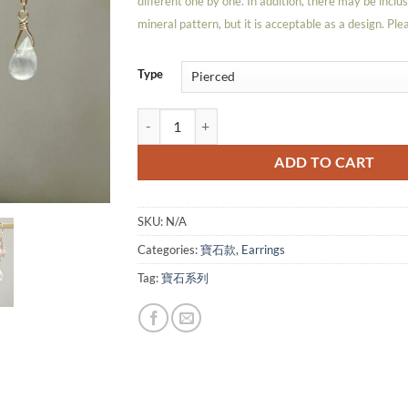
different one by one. In addition, there may be inclus
mineral pattern, but it is acceptable as a design. Ple
Type
Fleur 14KGF 寶石系耳環春之氣息 - 春光 quantit
ADD TO CART
SKU:
N/A
Categories:
寶石款
,
Earrings
Tag:
寶石系列