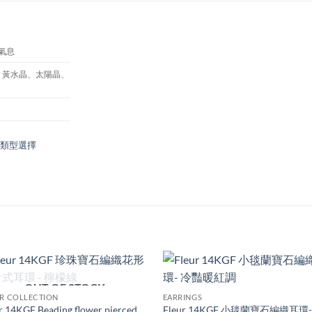
之氣息
珍珠、黃水晶、太陽晶、
 耳夾類型選擇
+
+
OUT OF STOCK
Add to
Add
R COLLECTION
EARRINGS
wishlist
wishl
r 14KGF Beading flower pierced
Fleur 14KGF 小毯蘭寶石編織耳環-