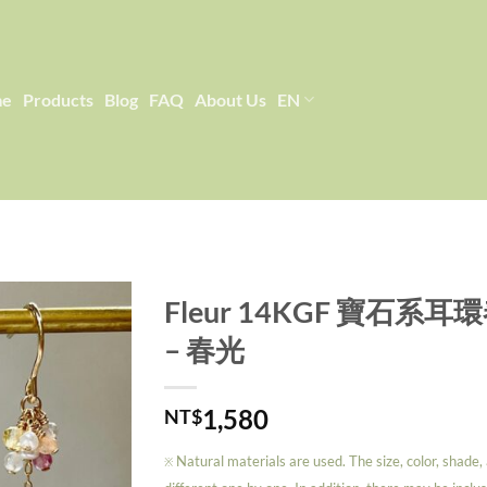
me
Products
Blog
FAQ
About Us
EN
Fleur 14KGF 寶石系
– 春光
Add to
wishlist
1,580
NT$
Natural materials are used. The size, color, shade
※