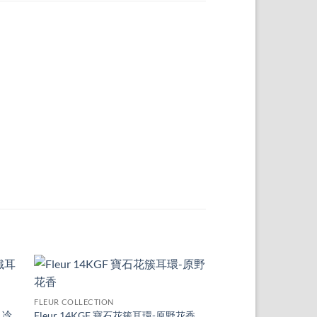
+
+
FLEUR COLLECTION
 to
Add to
Fleur 14KGF weave ti
FLEUR COLLECTION
ist
wishlist
earrings - Peach pink
 冷
Fleur 14KGF 寶石花簇耳環-原野花香