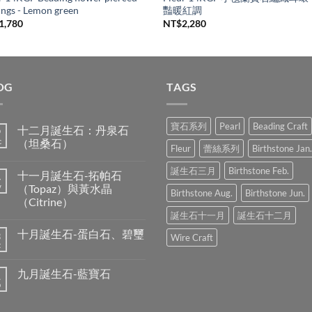
ings - Lemon green
豔暖紅調
1,780
NT$
2,280
OG
TAGS
寶石系列
Pearl
Beading Craft
十二月誕生石：丹泉石
9
c
（坦桑石）
Fleur
蕾絲系列
Birthstone Jan.
No
Comments
誕生石三月
Birthstone Feb.
十一月誕生石-拓帕石
4
on
十
v
（Topaz）與黃水晶
Birthstone Aug.
Birthstone Jun.
二
（Citrine）
月
誕
誕生石十一月
誕生石十二月
No
生
Comments
石：
十月誕生石-蛋白石、碧璽
3
on
Wire Craft
丹
十
t
泉
No
一
石
Comments
月
（坦
on
誕
九月誕生石-藍寶石
1
桑
十
生
石）
月
p
石-
No
誕
拓
Comments
生
on
帕
石-