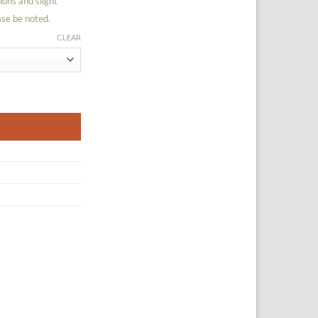
ions and slight
ase be noted.
CLEAR
y