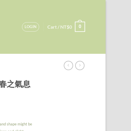
Cart /
NT$
0
0
LOGIN
耳環春之氣息
, and shape might be