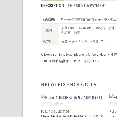
DESCRIPTION
SHIPMENT & PAYMENT
品項說明
Fleur手作輕珠寶飾品-寶石系耳環 – 春
美國14KGF(1/20Gold)、葡萄石、
素材
尖晶石、鋯石
尺寸(cm)
長度Length: 耳勾1cm+耳贅2.2cm
Clip-on Earrings type, please refer to：
Fleur –
14KGF說明請參考：
Fleur – 何為14KGF?
RELATED PRODUCTS
+
OUT OF STOCK
Add to
FLEUR COLLECTION
FLEU
wishlist
Fleur 14KGF 金銀配色編織花針式耳環-
Fleu