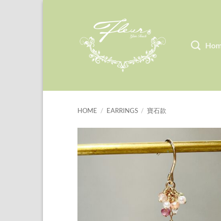
Skip
to
content
Ho
HOME
/
EARRINGS
/
寶石款