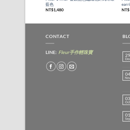
藍色
earr
NT$
1,480
NT$
CONTACT
BL
LINE:
Fleur手作輕珠寶
2
De
0
No
0
Oc
0
Se