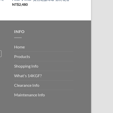
NT$
1,280
NT$
2,480
INFO
Home
Products
Shopping Info
What's 14KGF?
Clearance Info
Maintenance Info