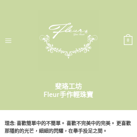
Skip
to
content
0
斐珞工坊
Fleur手作輕珠寶
理念: 喜歡簡單中的不簡單。 喜歡不完美中的完美。 更喜歡
那隱約的光芒，細細的閃耀，在舉手投足之間。