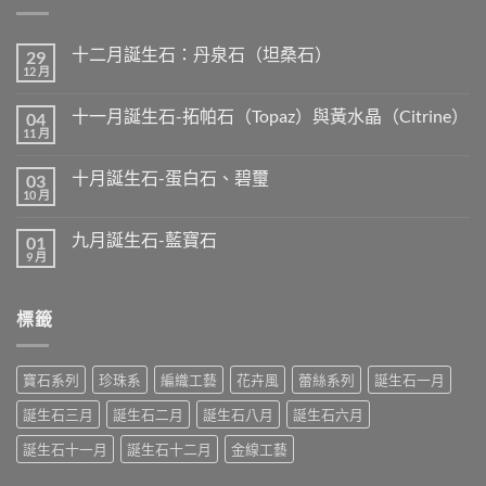
十二月誕生石：丹泉石（坦桑石）
29
12 月
在
尚
〈十
無
二
留
十一月誕生石-拓帕石（Topaz）與黃水晶（Citrine）
04
月
言
誕
11 月
在
尚
生
〈十
無
石：
一
留
丹
十月誕生石-蛋白石、碧璽
03
月
言
泉
誕
10 月
在
尚
石
生
〈十
無
（坦
石-
月
留
桑
拓
九月誕生石-藍寶石
01
誕
言
石）〉
帕
生
9 月
中
在
尚
石
石-
〈九
無
（Topaz）
蛋
月
留
與
白
誕
言
黃
石、
標籤
生
水
碧
石-
晶
璽〉
藍
（Citrine）〉
中
寶
中
石〉
寶石系列
珍珠系
編織工藝
花卉風
蕾絲系列
誕生石一月
中
誕生石三月
誕生石二月
誕生石八月
誕生石六月
誕生石十一月
誕生石十二月
金線工藝