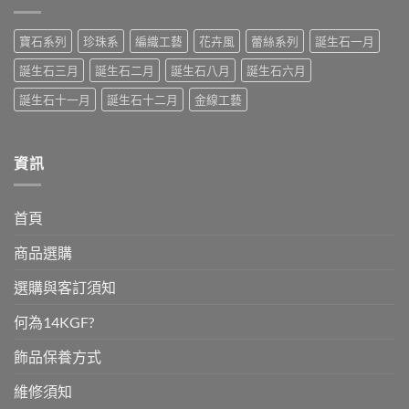
石-
晶
璽〉
藍
（Citrine）〉
中
寶
中
石〉
寶石系列
珍珠系
編織工藝
花卉風
蕾絲系列
誕生石一月
中
誕生石三月
誕生石二月
誕生石八月
誕生石六月
誕生石十一月
誕生石十二月
金線工藝
資訊
首頁
商品選購
選購與客訂須知
何為14KGF?
飾品保養方式
維修須知