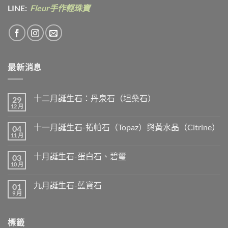
LINE:
Fleur手作輕珠寶
最新消息
十二月誕生石：丹泉石（坦桑石）
29
12 月
在
尚
〈十
無
二
留
十一月誕生石-拓帕石（Topaz）與黃水晶（Citrine）
04
月
言
誕
11 月
在
尚
生
〈十
無
石：
一
留
丹
十月誕生石-蛋白石、碧璽
03
月
言
泉
誕
10 月
在
尚
石
生
〈十
無
（坦
石-
月
留
桑
拓
九月誕生石-藍寶石
01
誕
言
石）〉
帕
生
9 月
中
在
尚
石
石-
〈九
無
（Topaz）
蛋
月
留
與
白
誕
言
黃
石、
標籤
生
水
碧