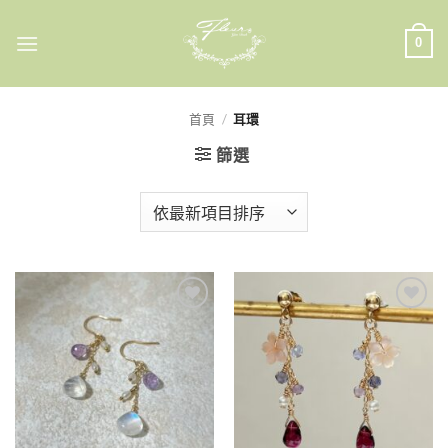
Skip
to
0
content
首頁
/
耳環
篩選
加入
加入
收藏
收藏