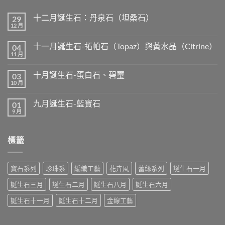
十二月誕生石：丹泉石（坦桑石）
29
12 月
在
尚
〈十
無
二
留
十一月誕生石-拓帕石（Topaz）與黃水晶（Citrine）
04
月
言
誕
11 月
在
尚
生
〈十
無
石：
一
留
丹
十月誕生石-蛋白石、碧璽
03
月
言
泉
誕
10 月
在
尚
石
生
〈十
無
（坦
石-
月
留
桑
拓
九月誕生石-藍寶石
01
誕
言
石）〉
帕
生
9 月
中
在
尚
石
石-
〈九
無
（Topaz）
蛋
月
留
與
白
誕
言
黃
石、
標籤
生
水
碧
石-
晶
璽〉
藍
（Citrine）〉
中
寶
中
石〉
寶石系列
珍珠系
編織工藝
花卉風
蕾絲系列
誕生石一月
中
誕生石三月
誕生石二月
誕生石八月
誕生石六月
誕生石十一月
誕生石十二月
金線工藝