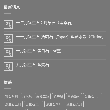
最新消息
十二月誕生石：丹泉石（坦桑石）
29
12 月
在
尚
〈十
無
二
留
十一月誕生石-拓帕石（Topaz）與黃水晶（Citrine）
04
月
言
誕
11 月
在
尚
生
〈十
無
石：
一
留
丹
十月誕生石-蛋白石、碧璽
03
月
言
泉
誕
10 月
在
尚
石
生
〈十
無
（坦
石-
月
留
桑
拓
九月誕生石-藍寶石
01
誕
言
石）〉
帕
生
9 月
中
在
尚
石
石-
〈九
無
（Topaz）
蛋
月
留
與
白
誕
言
黃
石、
標籤
生
水
碧
石-
晶
璽〉
藍
（Citrine）〉
中
寶
中
石〉
寶石系列
珍珠系
編織工藝
花卉風
蕾絲系列
誕生石一月
中
誕生石三月
誕生石二月
誕生石八月
誕生石六月