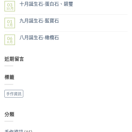
一
留
丹
十月誕生石-蛋白石、碧璽
03
月
言
泉
誕
10 月
在
尚
石
生
〈十
無
（坦
石-
月
留
桑
拓
九月誕生石-藍寶石
01
誕
言
石）〉
帕
生
9 月
中
在
尚
石
石-
〈九
無
（Topaz）
蛋
月
留
與
白
八月誕生石-橄欖石
06
誕
言
黃
石、
生
8 月
水
在
尚
碧
石-
晶
〈八
無
璽〉
藍
（Citrine）〉
月
留
中
寶
中
誕
言
石〉
近期留言
生
中
石-
橄
欖
石〉
標籤
中
手作資訊
分類
手作資訊
(15)