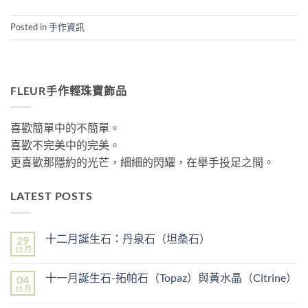
Posted in
手作資訊
FLEUR手作輕珠寶飾品
喜歡簡單中的不簡單。
喜歡不完美中的完美。
更喜歡那隱約的光芒，細細的閃耀，在舉手投足之間。
LATEST POSTS
十二月誕生石：丹泉石（坦桑石）
29
12 月
在
尚
〈十
無
二
留
十一月誕生石-拓帕石（Topaz）與黃水晶（Citrine）
04
月
言
誕
11 月
在
尚
生
〈十
無
石：