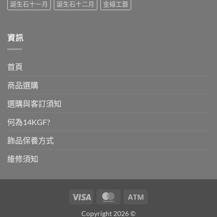
誕生石十一月
誕生石十二月
金線工藝
資訊
首頁
商品選購
選購與客訂須知
何為14KGF?
飾品保養方式
維修須知
Visa
MasterCard
Atm
Copyright 2026 ©