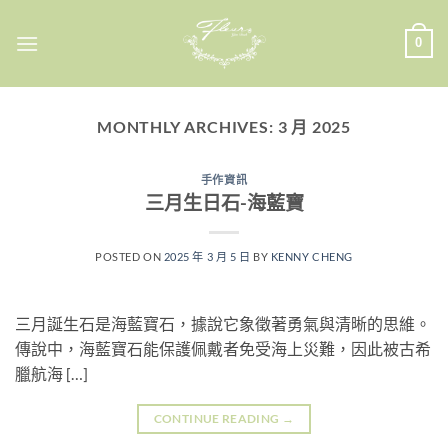
Skip
to
0
content
MONTHLY ARCHIVES:
3 月 2025
手作資訊
三月生日石-海藍寶
POSTED ON
2025 年 3 月 5 日
BY
KENNY CHENG
三月誕生石是海藍寶石，據說它象徵著勇氣與清晰的思維。
傳說中，海藍寶石能保護佩戴者免受海上災難，因此被古希
臘航海 […]
CONTINUE READING
→