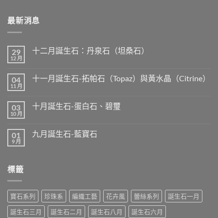
最新消息
十二月誕生石：丹泉石（坦桑石）
29
12 月
在
尚
〈十
無
二
留
十一月誕生石-拓帕石（Topaz）與黃水晶（Citrine）
04
月
言
誕
11 月
在
尚
生
〈十
無
石：
一
留
丹
十月誕生石-蛋白石、碧璽
03
月
言
泉
誕
10 月
在
尚
石
生
〈十
無
（坦
石-
月
留
桑
拓
九月誕生石-藍寶石
01
誕
言
石）〉
帕
生
9 月
中
在
尚
石
石-
〈九
無
（Topaz）
蛋
月
留
與
白
誕
言
黃
石、
標籤
生
水
碧
石-
晶
璽〉
藍
（Citrine）〉
中
寶
中
石〉
寶石系列
珍珠系
編織工藝
花卉風
蕾絲系列
誕生石一月
中
誕生石三月
誕生石二月
誕生石八月
誕生石六月