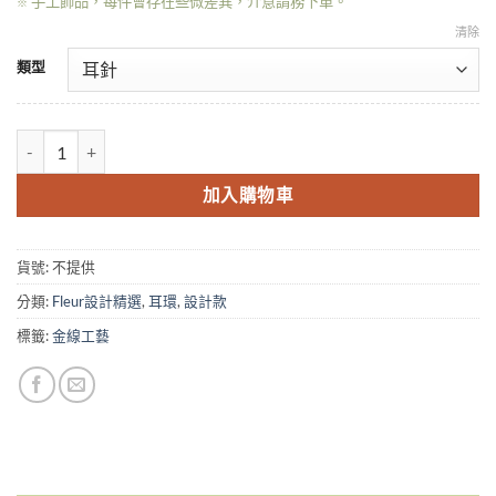
手工飾品，每件會存在些微差異，介意請務下單。
※
清除
類型
Fleur 14KGF 天鵝湖系列耳環- 冰雪光白 數量
加入購物車
貨號:
不提供
分類:
Fleur設計精選
,
耳環
,
設計款
標籤:
金線工藝