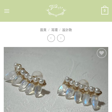
Skip
to
0
content
首頁
/
耳環
/
設計款
加入
收藏