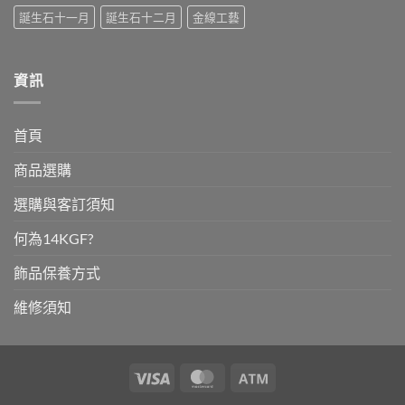
誕生石十一月
誕生石十二月
金線工藝
資訊
首頁
商品選購
選購與客訂須知
何為14KGF?
飾品保養方式
維修須知
Visa
MasterCard
Atm