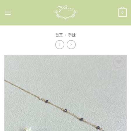
Skip
to
0
content
首頁
/
手鍊
加入
收藏