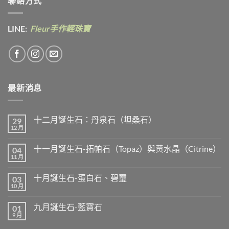
聯絡方式
LINE:
Fleur手作輕珠寶
最新消息
十二月誕生石：丹泉石（坦桑石）
29
12 月
在
尚
〈十
無
二
留
十一月誕生石-拓帕石（Topaz）與黃水晶（Citrine）
04
月
言
誕
11 月
在
尚
生
〈十
無
石：
一
留
丹
十月誕生石-蛋白石、碧璽
03
月
言
泉
誕
10 月
在
尚
石
生
〈十
無
（坦
石-
月
留
桑
拓
九月誕生石-藍寶石
01
誕
言
石）〉
帕
生
9 月
中
在
尚
石
石-
〈九
無
（Topaz）
蛋