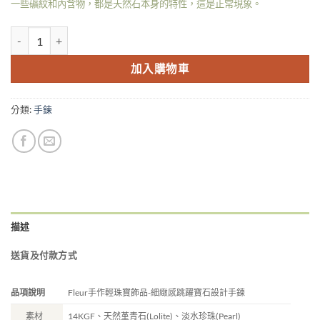
一些礦紋和內含物，都是天然石本身的特性，這是正常現象。
Fleur 14KGF 細緻感跳躍寶石設計手鍊-堇青石 數量
加入購物車
分類:
手鍊
描述
送貨及付款方式
品項說明
Fleur手作輕珠寶飾品-細緻感跳躍寶石設計手鍊
素材
14KGF、天然堇青石(Lolite)、淡水珍珠(Pearl)