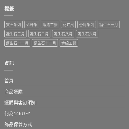
月
留
與
白
誕
言
黃
石、
標籤
生
水
碧
石-
晶
璽〉
藍
（Citrine）〉
中
寶
中
石〉
寶石系列
珍珠系
編織工藝
花卉風
蕾絲系列
誕生石一月
中
誕生石三月
誕生石二月
誕生石八月
誕生石六月
誕生石十一月
誕生石十二月
金線工藝
資訊
首頁
商品選購
選購與客訂須知
何為14KGF?
飾品保養方式