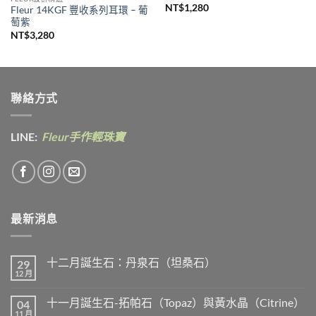
NT$
1,280
Fleur 14KGF 豐收系列耳環 – 葡
萄紫
NT$
3,280
聯絡方式
LINE:
Fleur手作輕珠寶
最新消息
十二月誕生石：丹泉石（坦桑石）
29
12 月
在
尚
〈十
無
二
留
十一月誕生石-拓帕石（Topaz）與黃水晶（Citrine）
04
月
言
誕
11 月