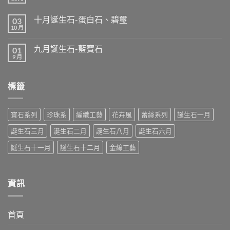
在
尚
生
〈十
無
石：
一
留
丹
十月誕生石-蛋白石、碧璽
03
月
言
泉
誕
10 月
在
尚
石
生
〈十
無
（坦
石-
月
留
桑
拓
九月誕生石-藍寶石
01
誕
言
石）〉
帕
生
9 月
中
在
尚
石
石-
〈九
無
（Topaz）
蛋
月
留
與
白
誕
言
黃
石、
標籤
生
水
碧
石-
晶
璽〉
藍
（Citrine）〉
中
寶
中
石〉
寶石系列
珍珠系
編織工藝
花卉風
蕾絲系列
誕生石一月
中
誕生石三月
誕生石二月
誕生石八月
誕生石六月
誕生石十一月
誕生石十二月
金線工藝
資訊
首頁