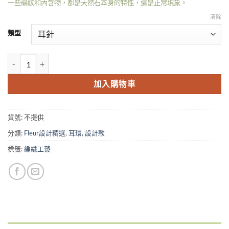
一些礦紋和內含物，都是天然石本身的特性，這是正常現象。
清除
類型
Fleur 14KGF 寶石花形編織針式耳環-紫羅蘭色調 數量
加入購物車
貨號:
不提供
分類:
Fleur設計精選
,
耳環
,
設計款
標籤:
編織工藝