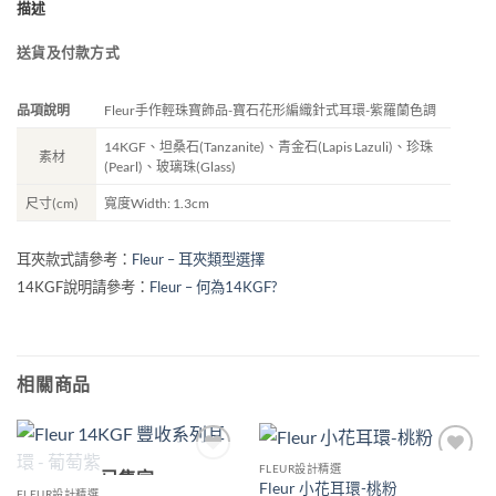
描述
送貨及付款方式
品項說明
Fleur手作輕珠寶飾品-寶石花形編織針式耳環-紫羅蘭色調
14KGF、坦桑石(Tanzanite)、青金石(Lapis Lazuli)、珍珠
素材
(Pearl)、玻璃珠(Glass)
尺寸(cm)
寬度Width: 1.3cm
耳夾款式請參考：
Fleur – 耳夾類型選擇
14KGF說明請參考：
Fleur – 何為14KGF?
相關商品
FLEUR設計精選
已售完
加入
加入
Fleur 小花耳環-桃粉
收藏
收藏
FLEUR設計精選