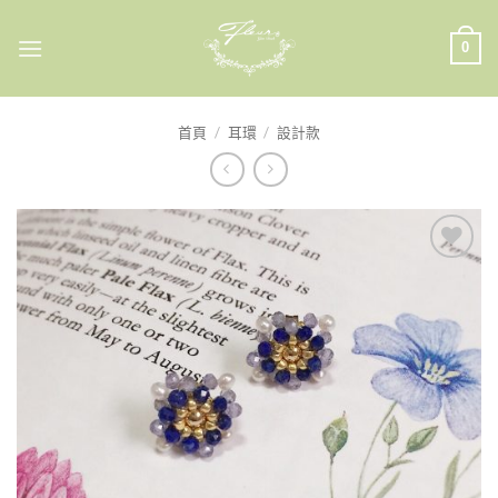
Skip
to
0
content
首頁
/
耳環
/
設計款
加入
收藏