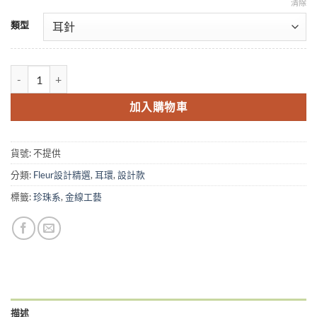
清除
類型
Fleur 14KGF 豐收系列耳環 - 果實紅 數量
加入購物車
貨號:
不提供
分類:
Fleur設計精選
,
耳環
,
設計款
標籤:
珍珠系
,
金線工藝
描述