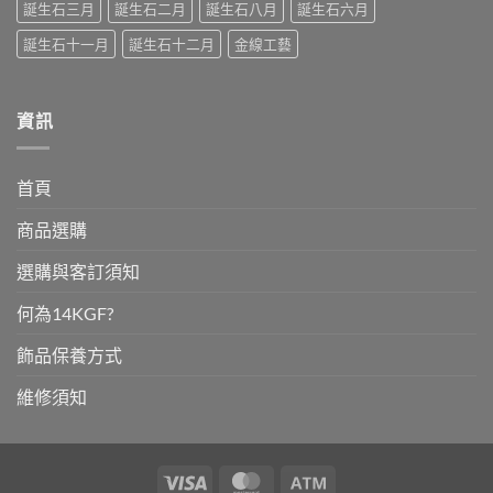
誕生石三月
誕生石二月
誕生石八月
誕生石六月
誕生石十一月
誕生石十二月
金線工藝
資訊
首頁
商品選購
選購與客訂須知
何為14KGF?
飾品保養方式
維修須知
Visa
MasterCard
Atm