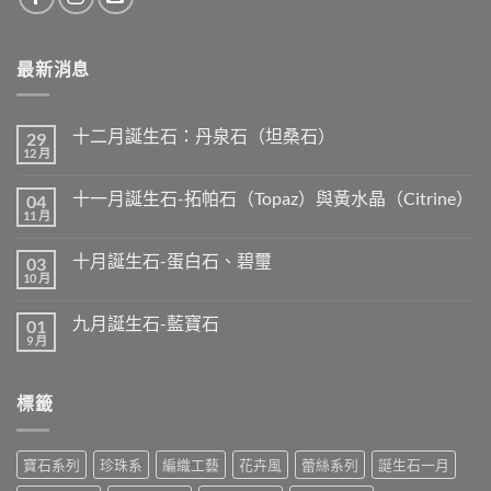
最新消息
十二月誕生石：丹泉石（坦桑石）
29
12 月
在
尚
〈十
無
二
留
十一月誕生石-拓帕石（Topaz）與黃水晶（Citrine）
04
月
言
誕
11 月
在
尚
生
〈十
無
石：
一
留
丹
十月誕生石-蛋白石、碧璽
03
月
言
泉
誕
10 月
在
尚
石
生
〈十
無
（坦
石-
月
留
桑
拓
九月誕生石-藍寶石
01
誕
言
石）〉
帕
生
9 月
中
在
尚
石
石-
〈九
無
（Topaz）
蛋
月
留
與
白
誕
言
黃
石、
標籤
生
水
碧
石-
晶
璽〉
藍
（Citrine）〉
中
寶
中
石〉
寶石系列
珍珠系
編織工藝
花卉風
蕾絲系列
誕生石一月
中