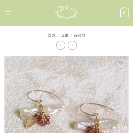
Skip
to
0
content
首頁
/
耳環
/
設計款
加入
收藏