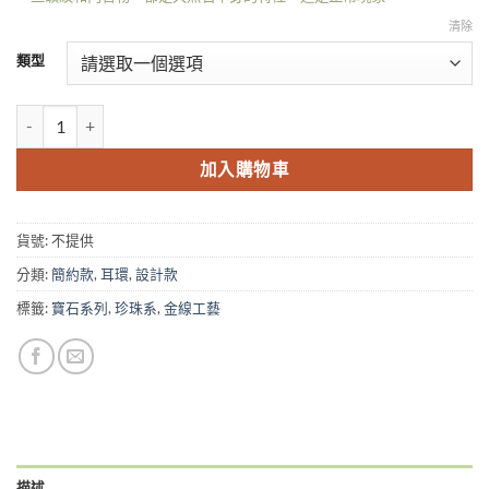
清除
類型
Fleur 14KGF 風曳鈴蘭耳環 - 櫻花淺粉 數量
加入購物車
貨號:
不提供
分類:
簡約款
,
耳環
,
設計款
標籤:
寶石系列
,
珍珠系
,
金線工藝
描述