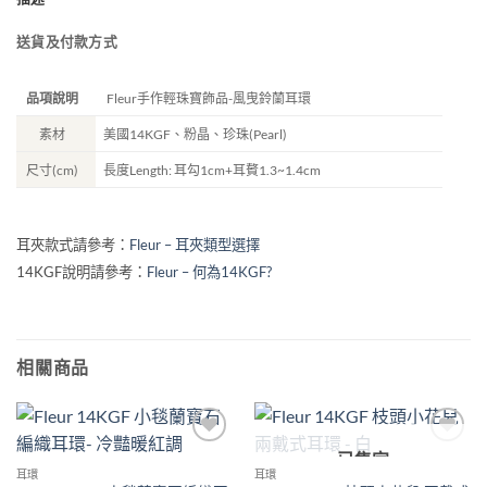
送貨及付款方式
品項說明
Fleur手作輕珠寶飾品-風曳鈴蘭耳環
素材
美國14KGF、粉晶、珍珠(Pearl)
尺寸(cm)
長度Length: 耳勾1cm+耳贅1.3~1.4cm
耳夾款式請參考：
Fleur – 耳夾類型選擇
14KGF說明請參考：
Fleur – 何為14KGF?
相關商品
已售完
加入
加入
收藏
收藏
耳環
耳環