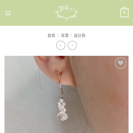
Skip
to
0
content
首頁
/
耳環
/
設計款
加入
收藏