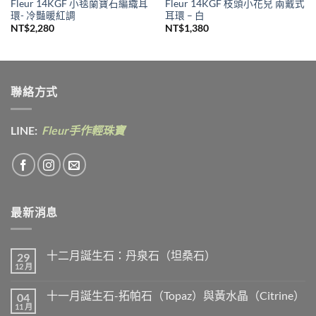
Fleur 14KGF 小毯蘭寶石編織耳
Fleur 14KGF 枝頭小花兒 兩戴式
環- 冷豔暖紅調
耳環 – 白
NT$
2,280
NT$
1,380
聯絡方式
LINE:
Fleur手作輕珠寶
最新消息
十二月誕生石：丹泉石（坦桑石）
29
12 月
在
尚
〈十
無
二
留
十一月誕生石-拓帕石（Topaz）與黃水晶（Citrine）
04
月
言
誕
11 月
在
尚
生