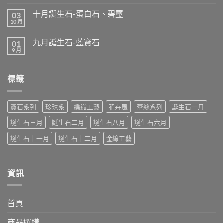
〈十
無
石：
一
留
丹
十月誕生石-蛋白石、碧璽
03
月
言
泉
誕
10 月
在
尚
石
生
〈十
無
（坦
石-
月
留
桑
拓
九月誕生石-藍寶石
01
誕
言
石）〉
帕
生
9 月
中
在
尚
石
石-
〈九
無
（Topaz）
蛋
月
留
與
白
誕
言
黃
石、
標籤
生
水
碧
石-
晶
璽〉
藍
（Citrine）〉
中
寶
中
石〉
寶石系列
珍珠系
編織工藝
花卉風
蕾絲系列
誕生石一月
中
誕生石三月
誕生石二月
誕生石八月
誕生石六月
誕生石十一月
誕生石十二月
金線工藝
資訊
首頁
商品選購