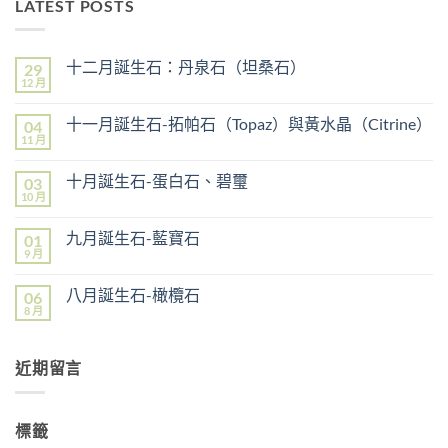
LATEST POSTS
十二月誕生石：丹泉石（坦桑石）
29
12 月
在
尚
〈十
無
二
留
十一月誕生石-拓帕石（Topaz）與黃水晶（Citrine）
04
月
言
誕
11 月
在
尚
生
〈十
無
石：
一
留
丹
十月誕生石-蛋白石、碧璽
03
月
言
泉
誕
10 月
在
尚
石
生
〈十
無
（坦
石-
月
留
桑
拓
九月誕生石-藍寶石
01
誕
言
石）〉
帕
生
9 月
中
在
尚
石
石-
〈九
無
（Topaz）
蛋
月
留
與
白
八月誕生石-橄欖石
06
誕
言
黃
石、
生
8 月
水
在
尚
碧
石-
晶
〈八
無
璽〉
藍
（Citrine）〉
月
留
中
寶
中
誕
言
石〉
近期留言
生
中
石-
橄
欖
石〉
標籤
中