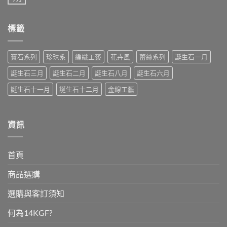
中
在
尚
石
石-
〈九
無
（Topaz）
蛋
月
留
與
白
誕
言
黃
石、
標籤
生
水
碧
石-
晶
璽〉
藍
（Citrine）〉
中
寶
中
石〉
寶石系列
珍珠系
編織工藝
花卉風
蕾絲系列
誕生石一月
中
誕生石三月
誕生石二月
誕生石八月
誕生石六月
誕生石十一月
誕生石十二月
金線工藝
資訊
首頁
商品選購
選購與客訂須知
何為14KGF?