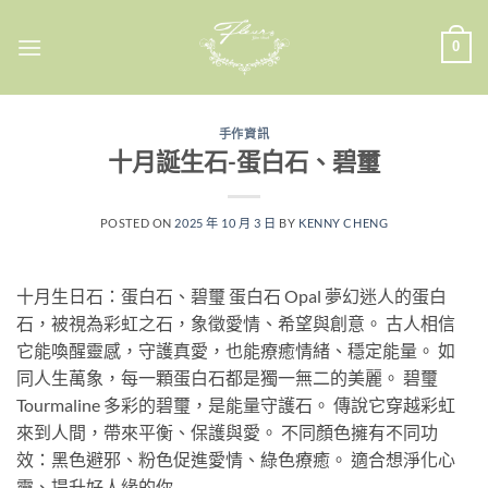
Skip
to
0
content
手作資訊
十月誕生石-蛋白石、碧璽
POSTED ON
2025 年 10 月 3 日
BY
KENNY CHENG
十月生日石：蛋白石、碧璽 蛋白石 Opal 夢幻迷人的蛋白
石，被視為彩虹之石，象徵愛情、希望與創意。 古人相信
它能喚醒靈感，守護真愛，也能療癒情緒、穩定能量。 如
同人生萬象，每一顆蛋白石都是獨一無二的美麗。 碧璽
Tourmaline 多彩的碧璽，是能量守護石。 傳說它穿越彩虹
來到人間，帶來平衡、保護與愛。 不同顏色擁有不同功
效：黑色避邪、粉色促進愛情、綠色療癒。 適合想淨化心
靈、提升好人緣的你