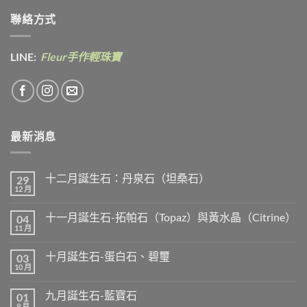
聯絡方式
LINE:
Fleur手作輕珠寶
最新消息
十二月誕生石：丹泉石（坦桑石）
29
12 月
在
尚
〈十
無
二
留
十一月誕生石-拓帕石（Topaz）與黃水晶（Citrine）
04
月
言
誕
11 月
在
尚
生
〈十
無
石：
一
留
丹
十月誕生石-蛋白石、碧璽
03
月
言
泉
誕
10 月
在
尚
石
生
〈十
無
（坦
石-
月
留
桑
拓
九月誕生石-藍寶石
01
誕
言
石）〉
帕
生
9 月